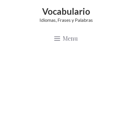
Saltar
Vocabulario
al
Idiomas, Frases y Palabras
contenido
Menu