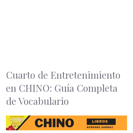
Cuarto de Entretenimiento
en CHINO: Guía Completa
de Vocabulario