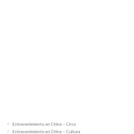
Entrenenimiento en Chino – Circo
Entrenenimiento en Chino – Cultura