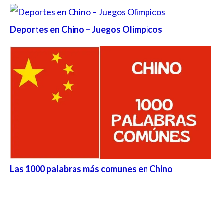
Deportes en Chino – Juegos Olimpicos
Las 1000 palabras más comunes en Chino