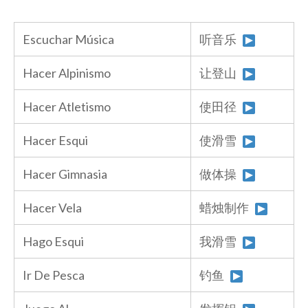
Escuchar Música
听音乐
Hacer Alpinismo
让登山
Hacer Atletismo
使田径
Hacer Esqui
使滑雪
Hacer Gimnasia
做体操
Hacer Vela
蜡烛制作
Hago Esqui
我滑雪
Ir De Pesca
钓鱼