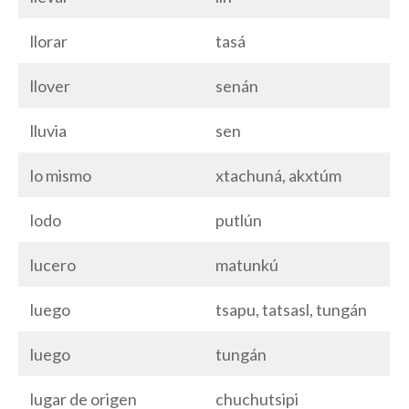
llorar
tasá
llover
senán
lluvia
sen
lo mismo
xtachuná, akxtúm
lodo
putlún
lucero
matunkú
luego
tsapu, tatsasl, tungán
luego
tungán
lugar de origen
chuchutsipi