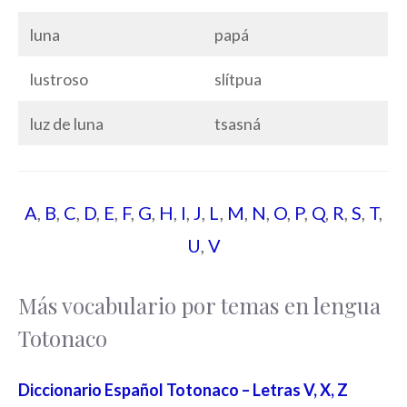
luna
papá
lustroso
slítpua
luz de luna
tsasná
A
,
B
,
C
,
D
,
E
,
F
,
G
,
H
,
I
,
J
,
L
,
M
,
N
,
O
,
P
,
Q
,
R
,
S
,
T
,
U
,
V
Más vocabulario por temas en lengua
Totonaco
Diccionario Español Totonaco – Letras V, X, Z