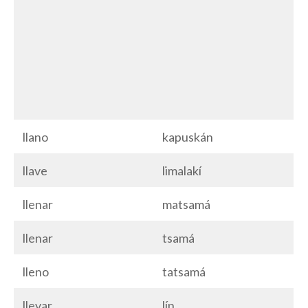
llano
kapuskán
llave
limalakí
llenar
matsamá
llenar
tsamá
lleno
tatsamá
llevar
lín