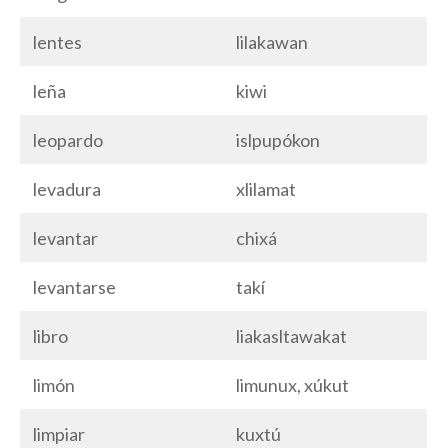
lentes
lilakawan
leña
kiwi
leopardo
islpupókon
levadura
xlilamat
levantar
chixá
levantarse
takí
libro
liakasltawakat
limón
limunux, xúkut
limpiar
kuxtú