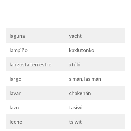
laguna
yacht
lampiño
kaxlutonko
langosta terrestre
xtúki
largo
slmán, laslmán
lavar
chakenán
lazo
tasiwi
leche
tsíwit