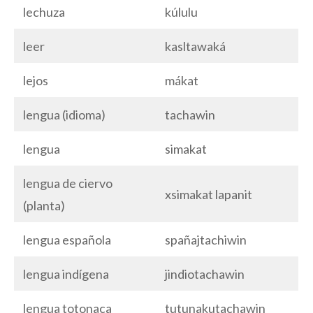
lechuza
kúlulu
leer
kasltawaká
lejos
mákat
lengua (idioma)
tachawin
lengua
simakat
lengua de ciervo
xsimakat lapanit
(planta)
lengua española
spañajtachiwin
lengua indígena
jindiotachawin
lengua totonaca
tutunakutachawin