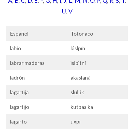
A
,
B
,
C
,
D
,
E
,
F
,
G
,
H
,
I
,
J
,
L
,
M
,
N
,
O
,
P
,
Q
,
R
,
S
,
T
,
U
,
V
Español
Totonaco
labio
kislpín
labrar maderas
islpitní
ladrón
akaslaná
lagartija
slulúk
lagartijo
kutpaslka
lagarto
uxpi