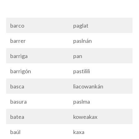
barco
paglat
barrer
paslnán
barriga
pan
barrigón
pastilili
basca
liacowankán
basura
paslma
batea
koweakax
baúl
kaxa