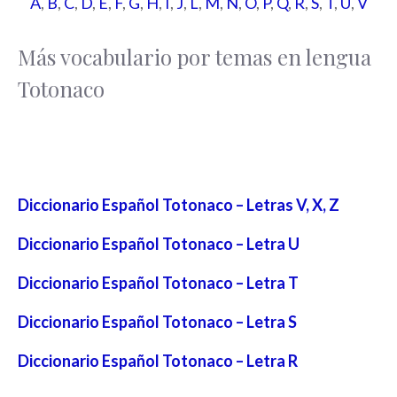
A
,
B
,
C
,
D
,
E
,
F
,
G
,
H
,
I
,
J
,
L
,
M
,
N
,
O
,
P
,
Q
,
R
,
S
,
T
,
U
,
V
Más vocabulario por temas en lengua
Totonaco
Diccionario Español Totonaco – Letras V, X, Z
Diccionario Español Totonaco – Letra U
Diccionario Español Totonaco – Letra T
Diccionario Español Totonaco – Letra S
Diccionario Español Totonaco – Letra R