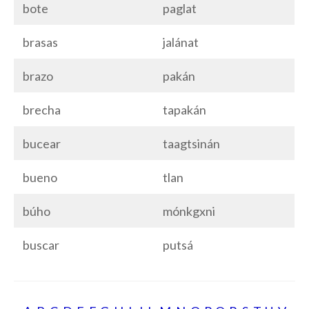
bote
paglat
brasas
jalánat
brazo
pakán
brecha
tapakán
bucear
taagtsinán
bueno
tlan
búho
mónkgxni
buscar
putsá