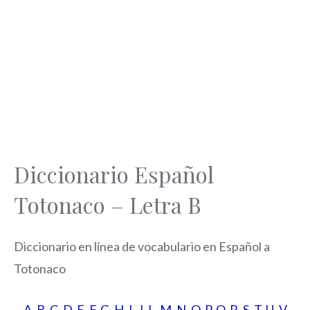
Diccionario Español
Totonaco – Letra B
Diccionario en línea de vocabulario en Español a
Totonaco
A
,
B
,
C
,
D
,
E
,
F
,
G
,
H
,
I
,
J
,
L
,
M
,
N
,
O
,
P
,
Q
,
R
,
S
,
T
,
U
,
V