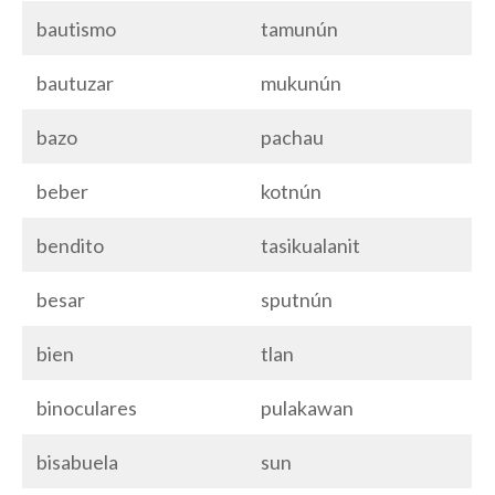
bautismo
tamunún
bautuzar
mukunún
bazo
pachau
beber
kotnún
bendito
tasikualanit
besar
sputnún
bien
tlan
binoculares
pulakawan
bisabuela
sun