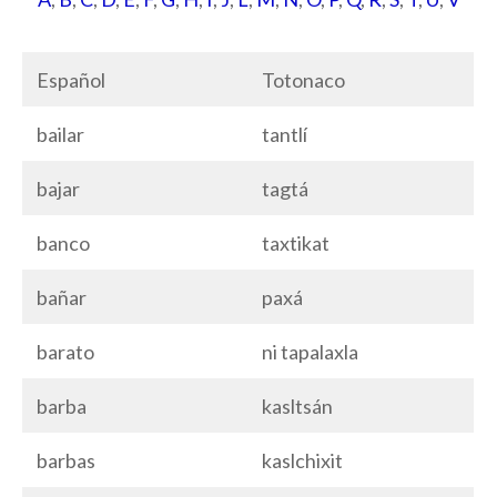
Español
Totonaco
bailar
tantlí
bajar
tagtá
banco
taxtikat
bañar
paxá
barato
ni tapalaxla
barba
kasltsán
barbas
kaslchixit