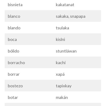
bisnieta
kakatanat
blanco
sakaka, snapapa
blando
tsulaka
boca
kislni
bólido
stuntláwan
borracho
kachí
borrar
xapá
bostezo
tapixkay
botar
makán