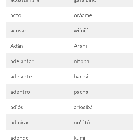
acto
oráame
acusar
wi’nijí
Adán
Arani
adelantar
nitoba
adelante
bachá
adentro
pachá
adiós
ariosibá
admirar
no’ritú
adonde
kumi