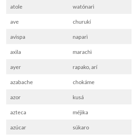
atole
watónari
ave
churukí
avispa
napari
axila
marachi
ayer
rapako, arí
azabache
chokáme
azor
kusá
azteca
méjika
azúcar
súkaro