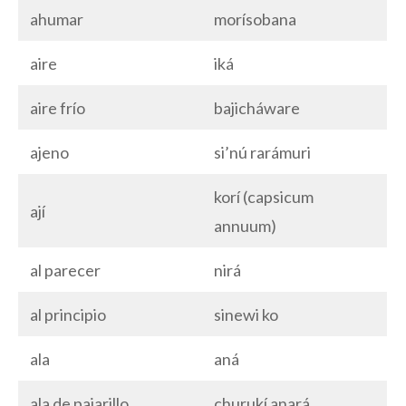
ahumar
morísobana
aire
iká
aire frío
bajicháware
ajeno
si’nú rarámuri
korí (capsicum
ají
annuum)
al parecer
nirá
al principio
sinewi ko
ala
aná
ala de pajarillo
churukí anará