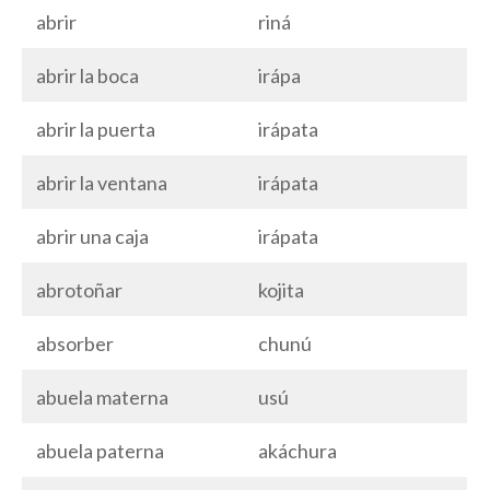
abrir
riná
abrir la boca
irápa
abrir la puerta
irápata
abrir la ventana
irápata
abrir una caja
irápata
abrotoñar
kojita
absorber
chunú
abuela materna
usú
abuela paterna
akáchura