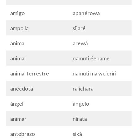
amigo
apanérowa
ampolla
sijaré
ánima
arewá
animal
namuti éename
animal terrestre
namuti ma we’eriri
anécdota
ra’íchara
ángel
ángelo
animar
nírata
antebrazo
siká