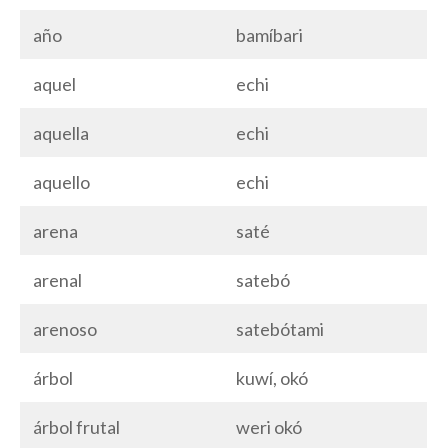
año
bamíbari
aquel
echi
aquella
echi
aquello
echi
arena
saté
arenal
satebó
arenoso
satebótami
árbol
kuwí, okó
árbol frutal
weri okó