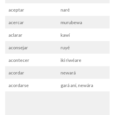
aceptar
naré
acercar
murubewa
aclarar
kawí
aconsejar
ruyé
acontecer
ikí riwéare
acordar
newará
acordarse
gará aní, newára