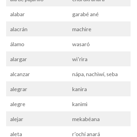
alabar
garabé ané
alacrán
machire
álamo
wasaró
alargar
wi’rira
alcanzar
nápa, nachiwí, seba
alegrar
kanira
alegre
kanimi
alejar
mekabéana
aleta
r’ochí anará