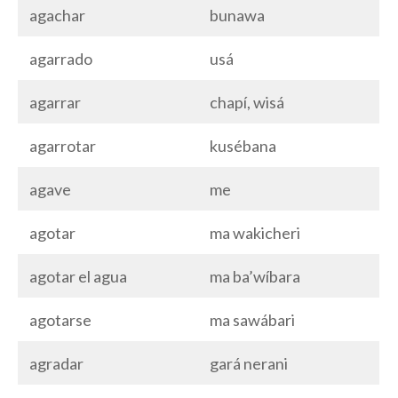
agachar
bunawa
agarrado
usá
agarrar
chapí, wisá
agarrotar
kusébana
agave
me
agotar
ma wakicheri
agotar el agua
ma ba’wíbara
agotarse
ma sawábari
agradar
gará nerani