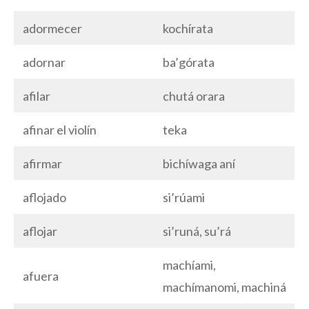
adormecer
kochírata
adornar
ba’górata
afilar
chutá orara
afinar el violín
teka
afirmar
bichíwaga aní
aflojado
si’rúami
aflojar
si’runá, su’rá
machíami,
afuera
machímanomi, machiná