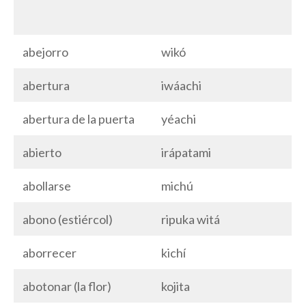
abejorro
wikó
abertura
iwáachi
abertura de la puerta
yéachi
abierto
irápatami
abollarse
michú
abono (estiércol)
ripuka witá
aborrecer
kichí
abotonar (la flor)
kojita