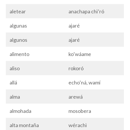
aletear
anachapa chi’ró
algunas
ajaré
algunos
ajaré
alimento
ko’wáame
aliso
rokoró
allá
echo’ná, wamí
alma
arewá
almohada
mosobera
alta montaña
wérachi