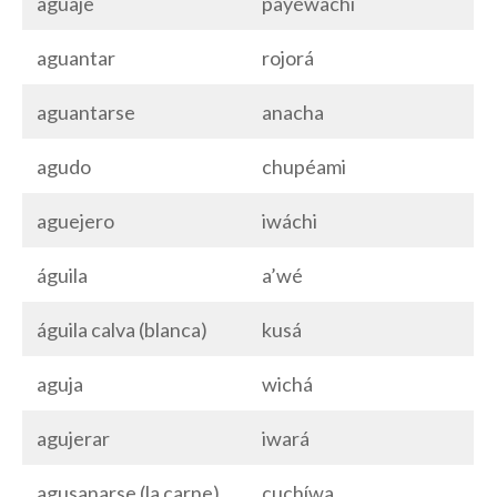
aguaje
payéwachi
aguantar
rojorá
aguantarse
anacha
agudo
chupéami
aguejero
iwáchi
águila
a’wé
águila calva (blanca)
kusá
aguja
wichá
agujerar
iwará
agusanarse (la carne)
cuchíwa