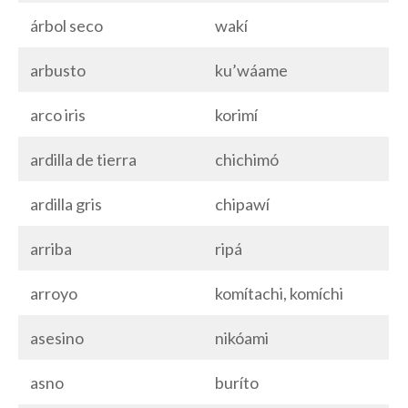
árbol seco
wakí
arbusto
ku’wáame
arco iris
korimí
ardilla de tierra
chichimó
ardilla gris
chipawí
arriba
ripá
arroyo
komítachi, komíchi
asesino
nikóami
asno
buríto