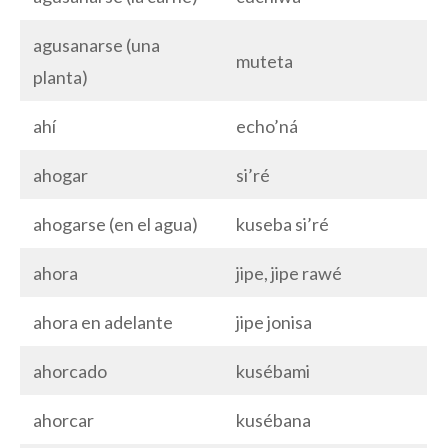
agusanarse (una
muteta
planta)
ahí
echo’ná
ahogar
si’ré
ahogarse (en el agua)
kuseba si’ré
ahora
jipe, jipe rawé
ahora en adelante
jipe jonisa
ahorcado
kusébami
ahorcar
kusébana