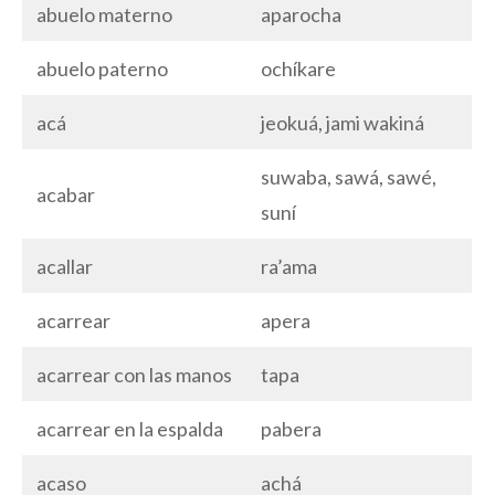
abuelo materno
aparocha
abuelo paterno
ochíkare
acá
jeokuá, jami wakiná
suwaba, sawá, sawé,
acabar
suní
acallar
ra’ama
acarrear
apera
acarrear con las manos
tapa
acarrear en la espalda
pabera
acaso
achá