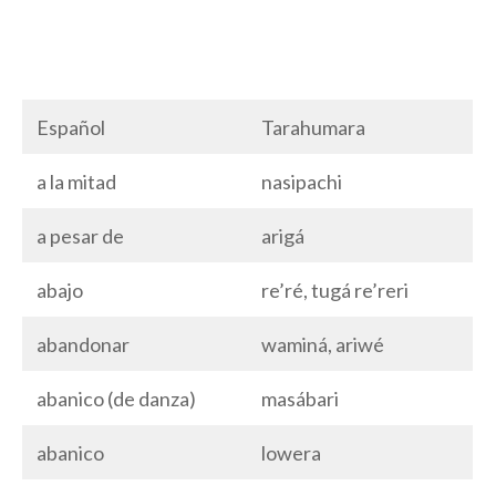
Español
Tarahumara
a la mitad
nasipachi
a pesar de
arigá
abajo
re’ré, tugá re’reri
abandonar
waminá, ariwé
abanico (de danza)
masábari
abanico
lowera