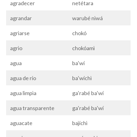
agradecer
netétara
agrandar
warubé niwá
agriarse
chokó
agrio
chokóami
agua
ba’wí
agua de río
ba’wíchi
agua limpia
ga’rabé ba’wí
agua transparente
ga’rabé ba’wí
aguacate
bajíchi