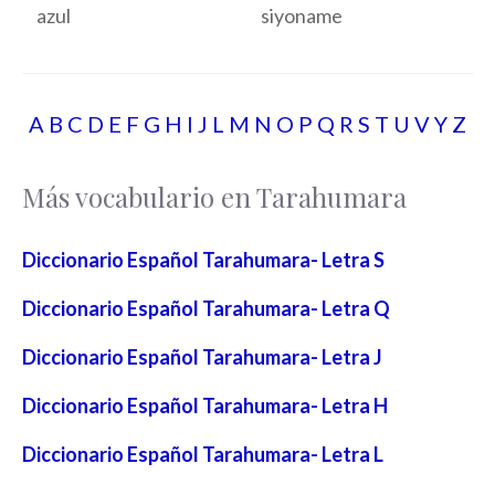
azul
siyoname
A
B
C
D
E
F
G
H
I
J
L
M
N
O
P
Q
R
S
T
U
V
Y Z
Más vocabulario en Tarahumara
Diccionario Español Tarahumara- Letra S
Diccionario Español Tarahumara- Letra Q
Diccionario Español Tarahumara- Letra J
Diccionario Español Tarahumara- Letra H
Diccionario Español Tarahumara- Letra L