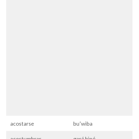
acostarse
bu’wiba
acostumbrar
gará biné