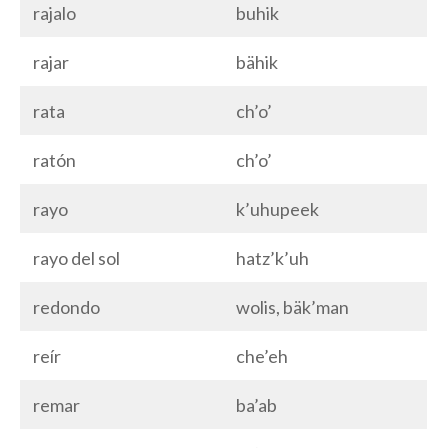
rajalo
buhik
rajar
bähik
rata
ch’o’
ratón
ch’o’
rayo
k’uhupeek
rayo del sol
hatz’k’uh
redondo
wolis, bäk’man
reír
che’eh
remar
ba’ab