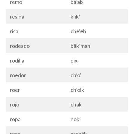
remo
ba’ab
resina
k’ik’
risa
che’eh
rodeado
bäk’man
rodilla
pix
roedor
ch’o’
roer
ch’oik
rojo
chäk
ropa
nok’
rosa
aschäk