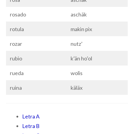
rosado
aschäk
rotula
makin pix
rozar
nutz’
rubio
k’än ho’ol
rueda
wolis
ruina
käläx
Letra A
Letra B