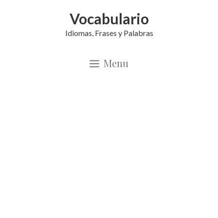
Saltar
Vocabulario
al
Idiomas, Frases y Palabras
contenido
Menu