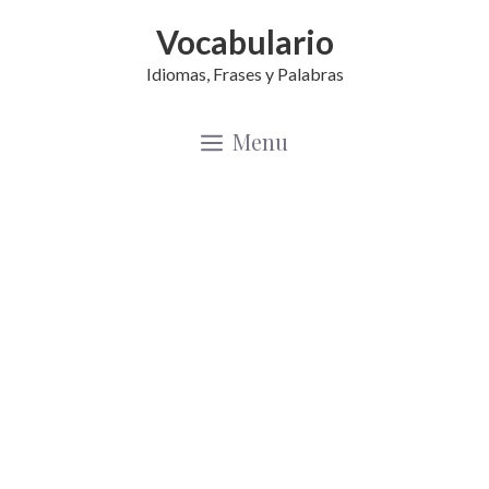
Saltar
Vocabulario
al
Idiomas, Frases y Palabras
contenido
Menu