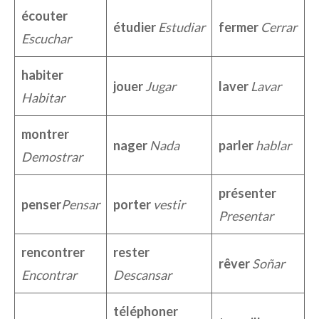
écouter
étudier
Estudiar
fermer
Cerrar
Escuchar
habiter
jouer
Jugar
laver
Lavar
Habitar
montrer
nager
Nada
parler
hablar
Demostrar
présenter
penser
Pensar
porter
vestir
Presentar
rencontrer
rester
rêver
Soñar
Encontrar
Descansar
téléphoner