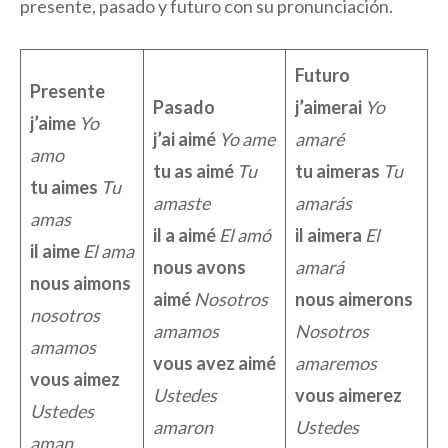
presente, pasado y futuro con su pronunciación.
Futuro
Presente
Pasado
j’aimerai
Yo
j’aime
Yo
j’ai aimé
Yo ame
amaré
amo
tu as aimé
Tu
tu aimeras
Tu
tu aimes
Tu
amaste
amarás
amas
il a aimé
El amó
il aimera
El
il aime
El ama
nous avons
amará
nous aimons
aimé
Nosotros
nous aimerons
nosotros
amamos
Nosotros
amamos
vous avez aimé
amaremos
vous aimez
Ustedes
vous aimerez
Ustedes
amaron
Ustedes
aman