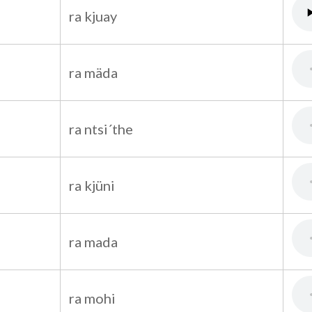
ra kjuay
ra mäda
ra ntsi´the
ra kjüni
ra mada
ra mohi