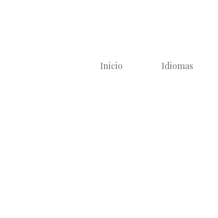
Saltar
al
contenido
Inicio
Idiomas