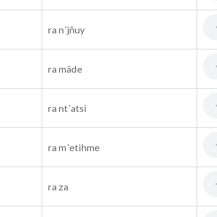
ra n´jñuy
ra mäde
ra nt´atsi
ra m´etihme
ra za