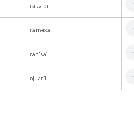
ra tsibi
ra mexa
ra t´sai
njuat´i