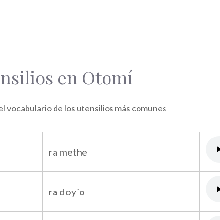
nsilios en Otomí
l vocabulario de los utensilios más comunes
ra methe
ra doy´o