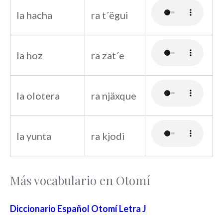
la hacha
ra t´ëgui
la hoz
ra zat´e
la olotera
ra njäxque
la yunta
ra kjodi
Más vocabulario en Otomí
Diccionario Español Otomí Letra J