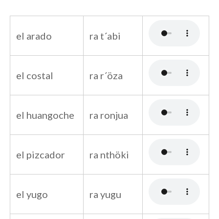
el arado
ra t´abi
el costal
ra r´öza
el huangoche
ra ronjua
el pizcador
ra nthöki
el yugo
ra yugu