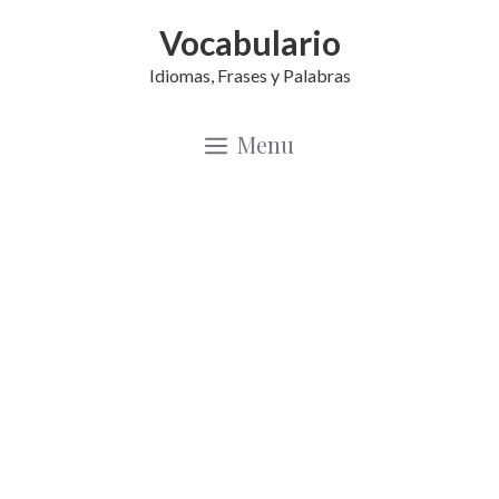
Saltar
Vocabulario
al
Idiomas, Frases y Palabras
contenido
Menu