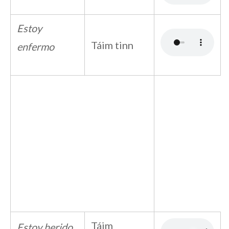
Estoy
Táim tinn
enfermo
Táim
Estoy herido