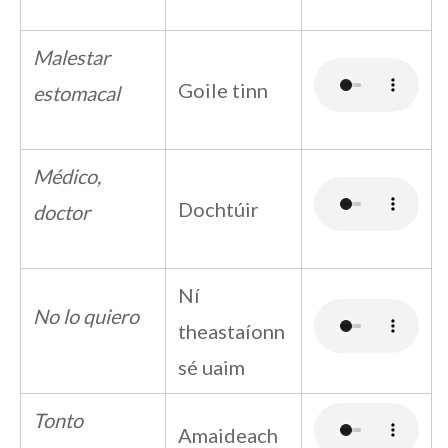
Malestar
Goile tinn
estomacal
Médico,
Dochtúir
doctor
Ní
No lo quiero
theastaíonn
sé uaim
Tonto
Amaideach