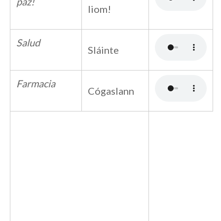
paz!
liom!
Salud
Sláinte
Farmacia
Cógaslann