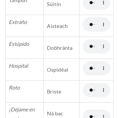
Tampón
Súitín
Extraño
Aisteach
Estúpido
Dobhránta
Hospital
Ospidéal
Roto
Briste
¡Déjame en
Ná bac