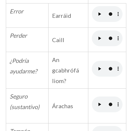
Error
Earráid
Perder
Caill
An
¿Podría
gcabhrófá
ayudarme?
liom?
Seguro
Árachas
(sustantivo)