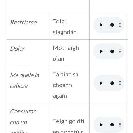
Tolg
Resfriarse
slaghdán
Mothaigh
Doler
pian
Tá pian sa
Me duele la
cheann
cabeza
agam
Consultar
Téigh go dtí
con un
an dochtúir
médico