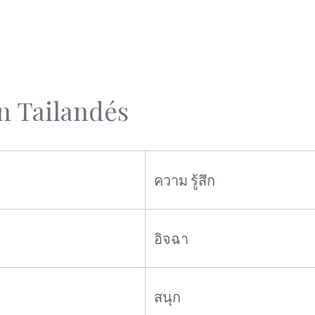
n Tailandés
ความ รู้สึก
อิจฉา
สนุก