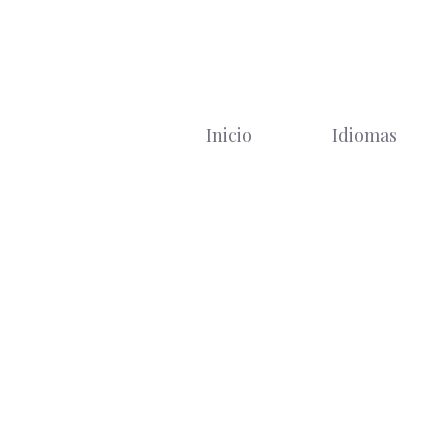
Saltar
al
contenido
Inicio
Idiomas