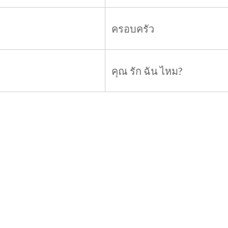
ครอบครัว
คุณ รัก ฉัน ไหม?