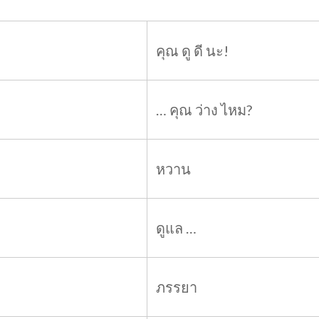
คุณ ดู ดี นะ!
… คุณ ว่าง ไหม?
หวาน
ดูแล …
ภรรยา