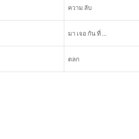
ความ ลับ
มา เจอ กัน ที่ …
ตลก