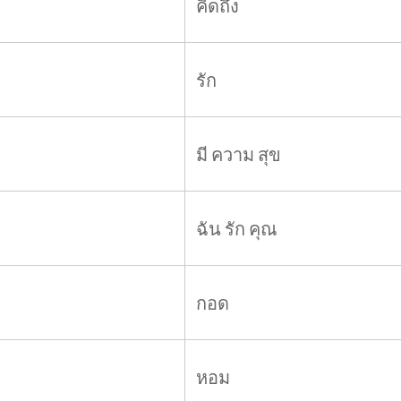
คิดถึง
รัก
มี ความ สุข
ฉัน รัก คุณ
กอด
หอม