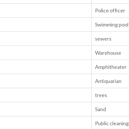
Police officer
Swimming pool
sewers
Warehouse
Amphitheater
Antiquarian
trees
Sand
Public cleaning