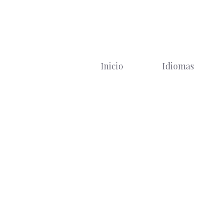
Saltar
al
contenido
Inicio
Idiomas