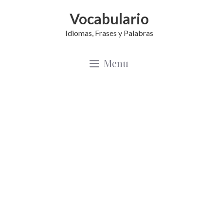
Saltar
Vocabulario
al
Idiomas, Frases y Palabras
contenido
Menu