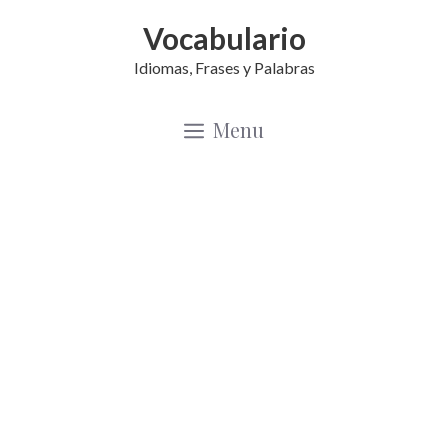
Saltar
Vocabulario
al
Idiomas, Frases y Palabras
contenido
Menu