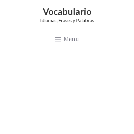
Saltar
Vocabulario
al
Idiomas, Frases y Palabras
contenido
Menu