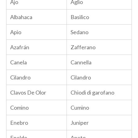
Ajo
Aglio
Albahaca
Basilico
Apio
Sedano
Azafrán
Zafferano
Canela
Cannella
Cilandro
Cilandro
Clavos De Olor
Chiodi di garofano
Comino
Cumino
Enebro
Juniper
Eneldo
Aneto