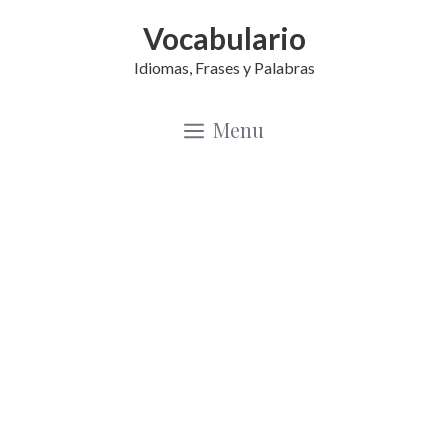
Saltar
Vocabulario
al
Idiomas, Frases y Palabras
contenido
Menu