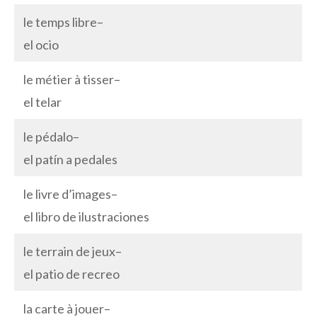
le temps libre–
el ocio
le métier à tisser–
el telar
le pédalo–
el patín a pedales
le livre d’images–
el libro de ilustraciones
le terrain de jeux–
el patio de recreo
la carte à jouer–