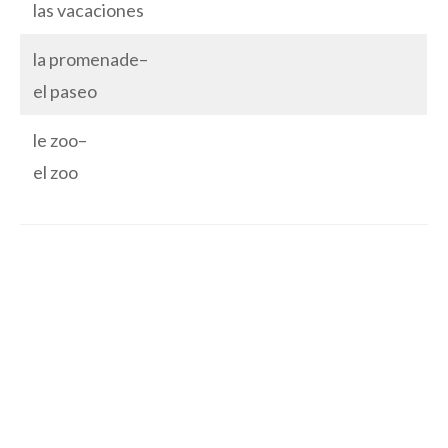
las vacaciones
la promenade–
el paseo
le zoo–
el zoo