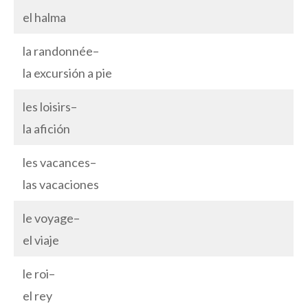
el halma
la randonnée–
la excursión a pie
les loisirs–
la afición
les vacances–
las vacaciones
le voyage–
el viaje
le roi–
el rey