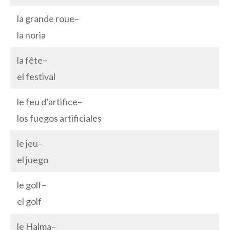
la grande roue–
la noria
la fête–
el festival
le feu d’artifice–
los fuegos artificiales
le jeu–
el juego
le golf–
el golf
le Halma–