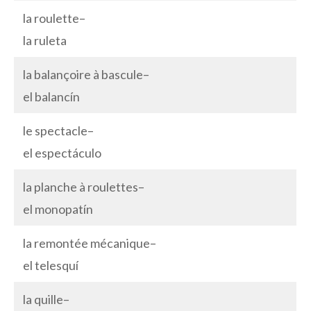
la roulette–
la ruleta
la balançoire à bascule–
el balancín
le spectacle–
el espectáculo
la planche à roulettes–
el monopatín
la remontée mécanique–
el telesquí
la quille–