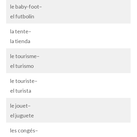
le baby-foot–
el futbolín
la tente–
la tienda
le tourisme–
el turismo
le touriste–
el turista
le jouet–
el juguete
les congés–