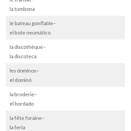
la tumbona
le bateau gonflable–
el bote neumático
la discothèque–
la discoteca
les dominos–
el dominó
la broderie–
el bordado
la fête foraine–
la feria