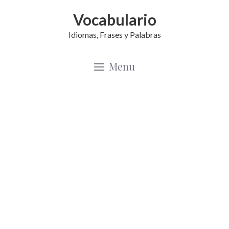
Saltar
Vocabulario
al
Idiomas, Frases y Palabras
contenido
Menu